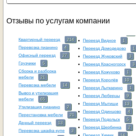
Отзывы по услугам компании
Квартирный переезд
214
Переезд Видное
1
Перевозка пианино
4
Переезд Домодедово
1
Офисный переезд
27
Переезд Жуковский
3
Грузчики
5
Переезд Красногорск
3
Сборка и разборка
Переезд Кожухово
1
мебели
21
Переезд Королёв
10
Перевозка мебели
14
Переезд Лыткарино
1
Вывоз и утилизация
Переезд Люберцы
9
мебели
65
Переезд Мытищи
13
Утилизация пианино
2
Переезд Одинцово
4
Перестановка мебели
21
Переезд Подольск
5
Дачный переезд
13
Переезд Щербинка
2
Перевозка шкафа-купе
3
Переезд Химки
14