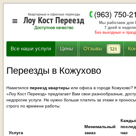
(963) 750-2
Квартирные и офисные переезды
Мы работаем для 
7 дней в недел
Без выходных и праз
Все наши услуги
Цены
Отзывы
Ко
521
Переезды в Кожухово
Наметился
переезд квартиры
или офиса в городе Кожухово? 
«Лоу Кост Переезд» предлагает Вам свои разнообразные, дост
недорогие услуги. Не нужно больше платить за этажи и пронос
строго по времени работы.
Кажды
Минимальный
после
Услуга
заказ
час