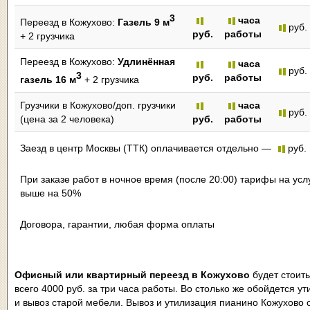
3
часа
Переезд в Кожухово:
Газель 9 м
руб.
руб.
работы
+ 2 грузчика
Переезд в Кожухово:
Удлинённая
часа
руб.
3
руб.
работы
газель 16 м
+ 2 грузчика
Грузчики в Кожухово/доп. грузчики
часа
руб.
(цена за 2 человека)
руб.
работы
Заезд в центр Москвы (ТТК) оплачивается отдельно —
руб.
При заказе работ в ночное время (после 20:00) тарифы на усл
выше на 50%
Договора, гарантии, любая форма оплаты
Офисный или квартирный переезд в Кожухово
будет стоит
всего 4000 руб. за три часа работы. Во столько же обойдется у
и вывоз старой мебели. Вывоз и утилизация пианино Кожухово 