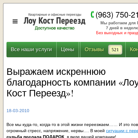
(963) 750-2
Квартирные и офисные переезды
Мы работаем для 
7 дней в недел
Без выходных и праз
Все наши услуги
Цены
Отзывы
Ко
521
Выражаем искреннюю
благодарность компании «Ло
Кост Переезд»!
18-03-2010
Все мы куда-то, когда-то в этой жизни переезжаем…… И это пов
огромный стресс, напряжение, нервы…. В моей
ситуации с пер
судьба послала ПОДАРОК
, в виде вашей компании!