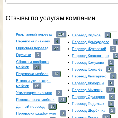
Отзывы по услугам компании
Квартирный переезд
214
Переезд Видное
1
Перевозка пианино
4
Переезд Домодедово
1
Офисный переезд
27
Переезд Жуковский
3
Грузчики
5
Переезд Красногорск
3
Сборка и разборка
Переезд Кожухово
1
мебели
21
Переезд Королёв
10
Перевозка мебели
14
Переезд Лыткарино
1
Вывоз и утилизация
Переезд Люберцы
9
мебели
65
Переезд Мытищи
13
Утилизация пианино
2
Переезд Одинцово
4
Перестановка мебели
21
Переезд Подольск
5
Дачный переезд
13
Переезд Щербинка
2
Перевозка шкафа-купе
3
Переезд Химки
14